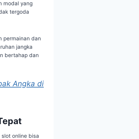
an modal yang
idak tergoda
am permainan dan
ruhan jangka
an bertahap dan
bak Angka di
Tepat
lot online bisa