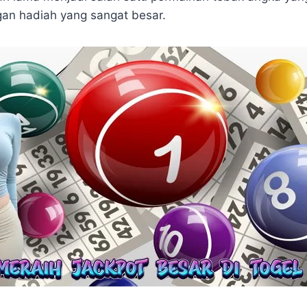
p
e
r
gan hadiah yang sangat besar.
e
e