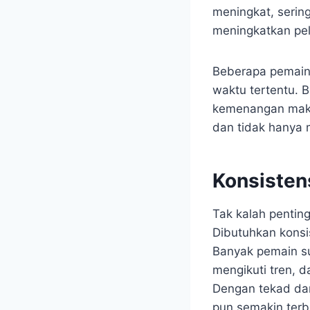
meningkat, sering
meningkatkan pe
Beberapa pemain 
waktu tertentu. 
kemenangan maks
dan tidak hanya 
Konsisten
Tak kalah penting
Dibutuhkan konsi
Banyak pemain s
mengikuti tren, 
Dengan tekad dan
pun semakin terb