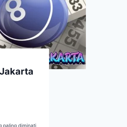
 Jakarta
 paling diminati