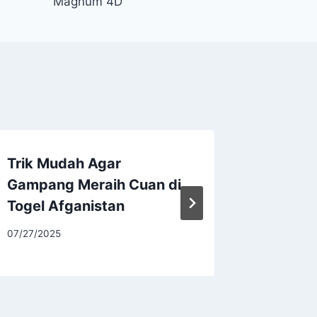
Magnum 4D
Trik Mudah Agar
Rahasi
Gampang Meraih Cuan di
Mendap
Togel Afganistan
Togel 
07/27/2025
07/27/202