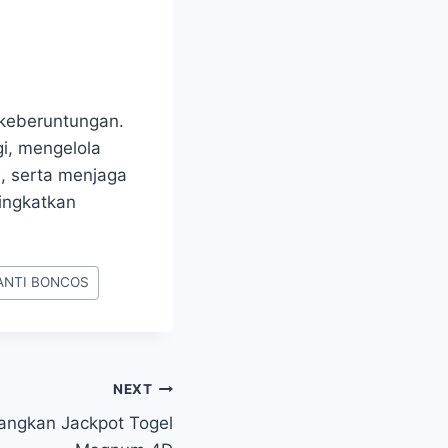
 keberuntungan.
i, mengelola
, serta menjaga
ingkatkan
ANTI BONCOS
NEXT
angkan Jackpot Togel