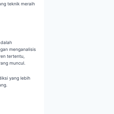
ng teknik meraih
adalah
ngan menganalisis
en tertentu,
arang muncul.
ksi yang lebih
ang.