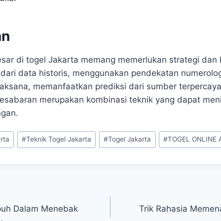
an
esar di togel Jakarta memang memerlukan strategi dan
 dari data historis, menggunakan pendekatan numerolog
aksana, memanfaatkan prediksi dari sumber terpercaya
kesabaran merupakan kombinasi teknik yang dapat men
gan.
rta
#
Teknik Togel Jakarta
#
Togel Jakarta
#
TOGEL ONLINE 
mpuh Dalam Menebak
Trik Rahasia Memen