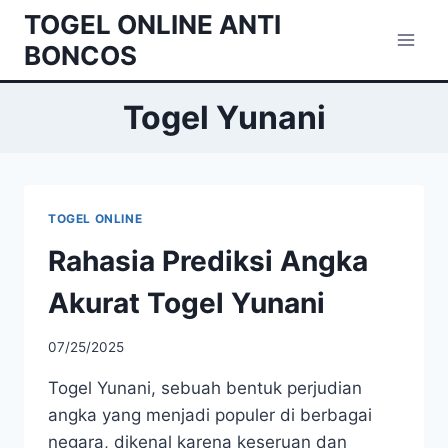
Skip
TOGEL ONLINE ANTI
to
BONCOS
content
Togel Yunani
TOGEL ONLINE
Rahasia Prediksi Angka
Akurat Togel Yunani
07/25/2025
Togel Yunani, sebuah bentuk perjudian
angka yang menjadi populer di berbagai
negara, dikenal karena keseruan dan