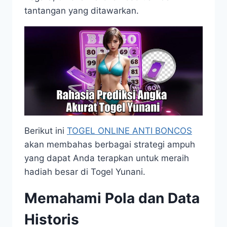
tantangan yang ditawarkan.
Berikut ini
TOGEL ONLINE ANTI BONCOS
akan membahas berbagai strategi ampuh
yang dapat Anda terapkan untuk meraih
hadiah besar di Togel Yunani.
Memahami Pola dan Data
Historis