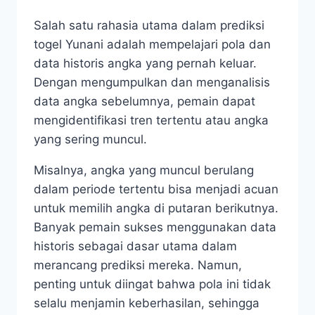
Salah satu rahasia utama dalam prediksi
togel Yunani adalah mempelajari pola dan
data historis angka yang pernah keluar.
Dengan mengumpulkan dan menganalisis
data angka sebelumnya, pemain dapat
mengidentifikasi tren tertentu atau angka
yang sering muncul.
Misalnya, angka yang muncul berulang
dalam periode tertentu bisa menjadi acuan
untuk memilih angka di putaran berikutnya.
Banyak pemain sukses menggunakan data
historis sebagai dasar utama dalam
merancang prediksi mereka. Namun,
penting untuk diingat bahwa pola ini tidak
selalu menjamin keberhasilan, sehingga