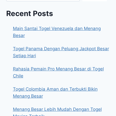
Recent Posts
Main Santai Togel Venezuela dan Menang
Besar
Togel Panama Dengan Peluang Jackpot Besar
Setiap Hari
Rahasia Pemain Pro Menang Besar di Togel
Chile
Togel Colombia Aman dan Terbukti Bikin
Menang Besar
Menang Besar Lebih Mudah Dengan Togel