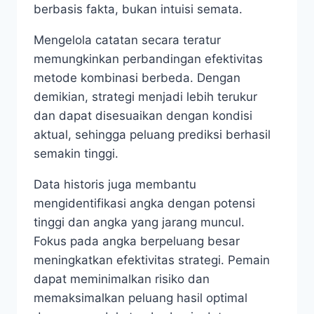
berbasis fakta, bukan intuisi semata.
Mengelola catatan secara teratur
memungkinkan perbandingan efektivitas
metode kombinasi berbeda. Dengan
demikian, strategi menjadi lebih terukur
dan dapat disesuaikan dengan kondisi
aktual, sehingga peluang prediksi berhasil
semakin tinggi.
Data historis juga membantu
mengidentifikasi angka dengan potensi
tinggi dan angka yang jarang muncul.
Fokus pada angka berpeluang besar
meningkatkan efektivitas strategi. Pemain
dapat meminimalkan risiko dan
memaksimalkan peluang hasil optimal