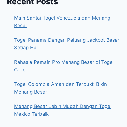
Recent Posts
Main Santai Togel Venezuela dan Menang
Besar
Togel Panama Dengan Peluang Jackpot Besar
Setiap Hari
Rahasia Pemain Pro Menang Besar di Togel
Chile
Togel Colombia Aman dan Terbukti Bikin
Menang Besar
Menang Besar Lebih Mudah Dengan Togel
Mexico Terbaik