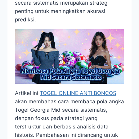
secara sistematis merupakan strategi
penting untuk meningkatkan akurasi
prediksi.
Artikel ini
TOGEL ONLINE ANTI BONCOS
akan membahas cara membaca pola angka
Togel Georgia Mid secara sistematis,
dengan fokus pada strategi yang
terstruktur dan berbasis analisis data
historis. Pembahasan ini dirancang untuk