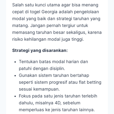
Salah satu kunci utama agar bisa menang
cepat di togel Georgia adalah pengelolaan
modal yang baik dan strategi taruhan yang
matang. Jangan pernah tergiur untuk
memasang taruhan besar sekaligus, karena
risiko kehilangan modal juga tinggi.
Strategi yang disarankan:
Tentukan batas modal harian dan
patuhi dengan disiplin.
Gunakan sistem taruhan bertahap
seperti sistem progresif atau flat betting
sesuai kemampuan.
Fokus pada satu jenis taruhan terlebih
dahulu, misalnya 4D, sebelum
memperluas ke jenis taruhan lainnya.