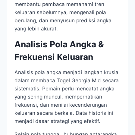
membantu pembaca memahami tren
keluaran sebelumnya, mengenali pola
berulang, dan menyusun prediksi angka
yang lebih akurat.
Analisis Pola Angka &
Frekuensi Keluaran
Analisis pola angka menjadi langkah krusial
dalam membaca Togel Georgia Mid secara
sistematis. Pemain perlu mencatat angka
yang sering muncul, memperhatikan
frekuensi, dan menilai kecenderungan
keluaran secara berkala. Data historis ini
menjadi dasar strategi yang efektif.
Selain pola tunggal, hubungan antarangka