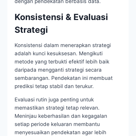
dengan pendekatan berbasis data.
Konsistensi & Evaluasi
Strategi
Konsistensi dalam menerapkan strategi
adalah kunci kesuksesan. Mengikuti
metode yang terbukti efektif lebih baik
daripada mengganti strategi secara
sembarangan. Pendekatan ini membuat
prediksi tetap stabil dan terukur.
Evaluasi rutin juga penting untuk
memastikan strategi tetap relevan.
Meninjau keberhasilan dan kegagalan
setiap periode keluaran membantu
menyesuaikan pendekatan agar lebih