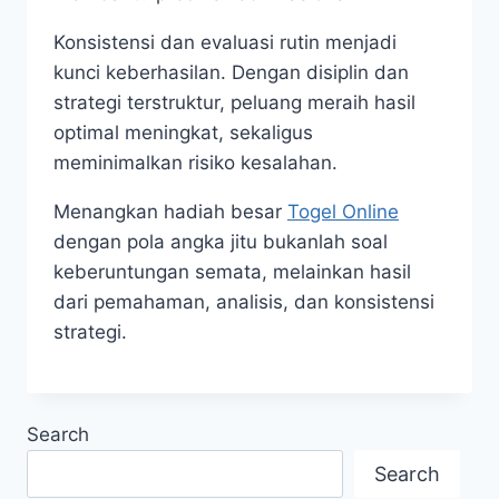
Konsistensi dan evaluasi rutin menjadi
kunci keberhasilan. Dengan disiplin dan
strategi terstruktur, peluang meraih hasil
optimal meningkat, sekaligus
meminimalkan risiko kesalahan.
Menangkan hadiah besar
Togel Online
dengan pola angka jitu bukanlah soal
keberuntungan semata, melainkan hasil
dari pemahaman, analisis, dan konsistensi
strategi.
Search
Search