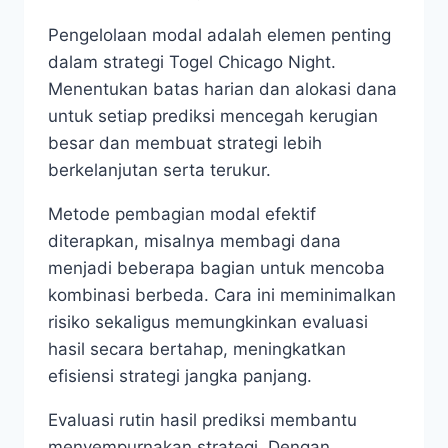
Pengelolaan modal adalah elemen penting
dalam strategi Togel Chicago Night.
Menentukan batas harian dan alokasi dana
untuk setiap prediksi mencegah kerugian
besar dan membuat strategi lebih
berkelanjutan serta terukur.
Metode pembagian modal efektif
diterapkan, misalnya membagi dana
menjadi beberapa bagian untuk mencoba
kombinasi berbeda. Cara ini meminimalkan
risiko sekaligus memungkinkan evaluasi
hasil secara bertahap, meningkatkan
efisiensi strategi jangka panjang.
Evaluasi rutin hasil prediksi membantu
menyempurnakan strategi. Dengan