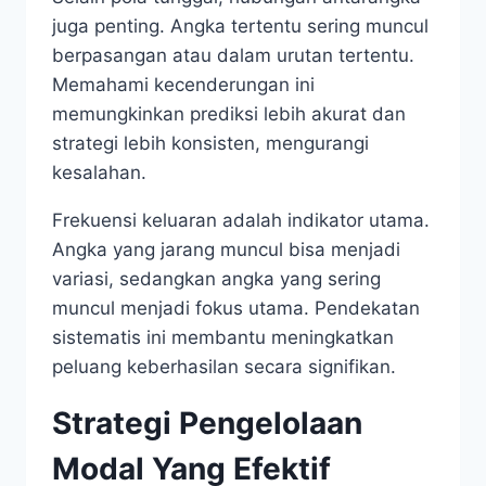
juga penting. Angka tertentu sering muncul
berpasangan atau dalam urutan tertentu.
Memahami kecenderungan ini
memungkinkan prediksi lebih akurat dan
strategi lebih konsisten, mengurangi
kesalahan.
Frekuensi keluaran adalah indikator utama.
Angka yang jarang muncul bisa menjadi
variasi, sedangkan angka yang sering
muncul menjadi fokus utama. Pendekatan
sistematis ini membantu meningkatkan
peluang keberhasilan secara signifikan.
Strategi Pengelolaan
Modal Yang Efektif