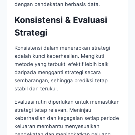
dengan pendekatan berbasis data.
Konsistensi & Evaluasi
Strategi
Konsistensi dalam menerapkan strategi
adalah kunci keberhasilan. Mengikuti
metode yang terbukti efektif lebih baik
daripada mengganti strategi secara
sembarangan, sehingga prediksi tetap
stabil dan terukur.
Evaluasi rutin diperlukan untuk memastikan
strategi tetap relevan. Meninjau
keberhasilan dan kegagalan setiap periode
keluaran membantu menyesuaikan
pendekatan dan meningkatkan peluang