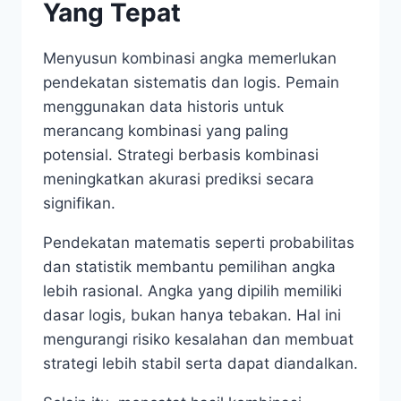
Yang Tepat
Menyusun kombinasi angka memerlukan
pendekatan sistematis dan logis. Pemain
menggunakan data historis untuk
merancang kombinasi yang paling
potensial. Strategi berbasis kombinasi
meningkatkan akurasi prediksi secara
signifikan.
Pendekatan matematis seperti probabilitas
dan statistik membantu pemilihan angka
lebih rasional. Angka yang dipilih memiliki
dasar logis, bukan hanya tebakan. Hal ini
mengurangi risiko kesalahan dan membuat
strategi lebih stabil serta dapat diandalkan.