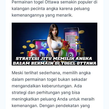
Permainan togel Ottawa semakin populer di
kalangan pecinta angka karena peluang
kemenangannya yang menarik.
Meski terlihat sederhana, memilih angka
dalam permainan togel bukan sekadar
mengandalkan keberuntungan. Ada
strategi dan perhitungan yang bisa
meningkatkan peluang Anda untuk meraih
kemenangan. Dengan pendekatan yang