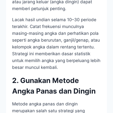
atau jarang keluar (angka dingin) dapat
memberi petunjuk penting.
Lacak hasil undian selama 10–30 periode
terakhir. Catat frekuensi munculnya
masing-masing angka dan perhatikan pola
seperti angka berurutan, ganjil/genap, atau
kelompok angka dalam rentang tertentu.
Strategi ini memberikan dasar statistik
untuk memilih angka yang berpeluang lebih
besar muncul kembali.
2. Gunakan Metode
Angka Panas dan Dingin
Metode angka panas dan dingin
merupakan salah satu strategi yang