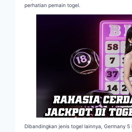
perhatian pemain togel.
Dibandingkan jenis togel lainnya, Germany 