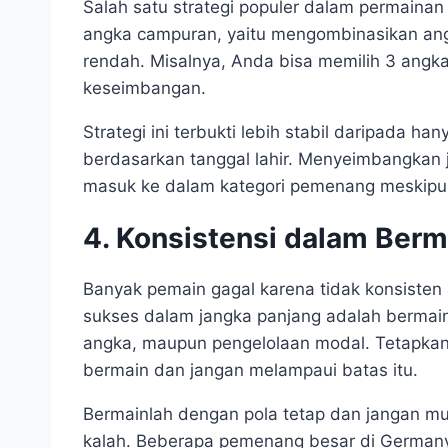
Salah satu strategi populer dalam permaina
angka campuran, yaitu mengombinasikan angk
rendah. Misalnya, Anda bisa memilih 3 angk
keseimbangan.
Strategi ini terbukti lebih stabil daripada h
berdasarkan tanggal lahir. Menyeimbangkan
masuk ke dalam kategori pemenang meskipun
4. Konsistensi dalam Ber
Banyak pemain gagal karena tidak konsisten 
sukses dalam jangka panjang adalah bermain s
angka, maupun pengelolaan modal. Tetapkan
bermain dan jangan melampaui batas itu.
Bermainlah dengan pola tetap dan jangan mu
kalah. Beberapa pemenang besar di Germany