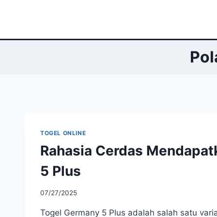
Skip
to
content
Pol
TOGEL ONLINE
Rahasia Cerdas Mendapatk
5 Plus
07/27/2025
Togel Germany 5 Plus adalah salah satu var