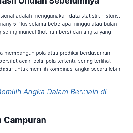
 Hasil Undian Sebelumnya
sional adalah menggunakan data statistik historis.
many 5 Plus selama beberapa minggu atau bulan
g sering muncul (hot numbers) dan angka yang
sa membangun pola atau prediksi berdasarkan
sifat acak, pola-pola tertentu sering terlihat
 dasar untuk memilih kombinasi angka secara lebih
 Memilih Angka Dalam Bermain di
ka Campuran