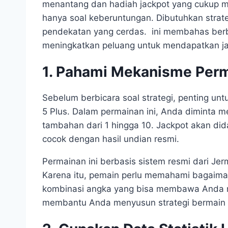
menantang dan hadiah jackpot yang cukup m
hanya soal keberuntungan. Dibutuhkan strat
pendekatan yang cerdas. ini membahas berba
meningkatkan peluang untuk mendapatkan ja
1. Pahami Mekanisme Perm
Sebelum berbicara soal strategi, penting u
5 Plus. Dalam permainan ini, Anda diminta m
tambahan dari 1 hingga 10. Jackpot akan d
cocok dengan hasil undian resmi.
Permainan ini berbasis sistem resmi dari Jerm
Karena itu, pemain perlu memahami bagaimana
kombinasi angka yang bisa membawa Anda m
membantu Anda menyusun strategi bermain ya