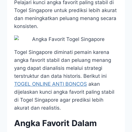
Pelajari kunci angka favorit paling stabil di
Togel Singapore untuk prediksi lebih akurat
dan meningkatkan peluang menang secara
konsisten.
Togel Singapore diminati pemain karena
angka favorit stabil dan peluang menang
yang dapat dianalisis melalui strategi
terstruktur dan data historis. Berikut ini
TOGEL ONLINE ANTI BONCOS
akan
dijelaskan kunci angka favorit paling stabil
di Togel Singapore agar prediksi lebih
akurat dan realistis.
Angka Favorit Dalam