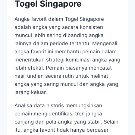
Togel Singapore
Angka favorit dalam Togel Singapore
adalah angka yang secara konsisten
muncul lebih sering dibanding angka
lainnya dalam periode tertentu. Mengenali
angka favorit ini membantu pemain dalam
menentukan strategi kombinasi angka yang
lebih efektif. Pemain biasanya mencatat
hasil undian secara rutin untuk melihat
angka yang sering muncul dan angka yang
jarang keluar.
Analisa data historis memungkinkan
pemain mengidentifikasi tren jangka
panjang dan pola angka yang stabil. Selain
itu, angka favorit tidak hanya berdasar