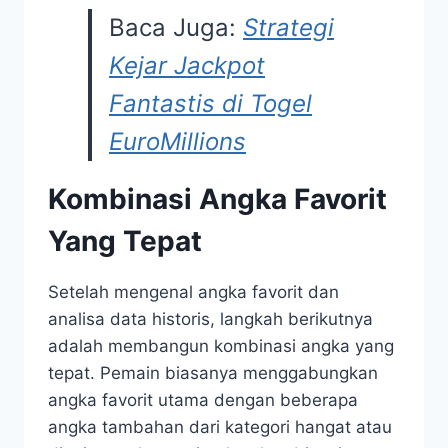
Baca Juga:
Strategi
Kejar Jackpot
Fantastis di Togel
EuroMillions
Kombinasi Angka Favorit
Yang Tepat
Setelah mengenal angka favorit dan
analisa data historis, langkah berikutnya
adalah membangun kombinasi angka yang
tepat. Pemain biasanya menggabungkan
angka favorit utama dengan beberapa
angka tambahan dari kategori hangat atau