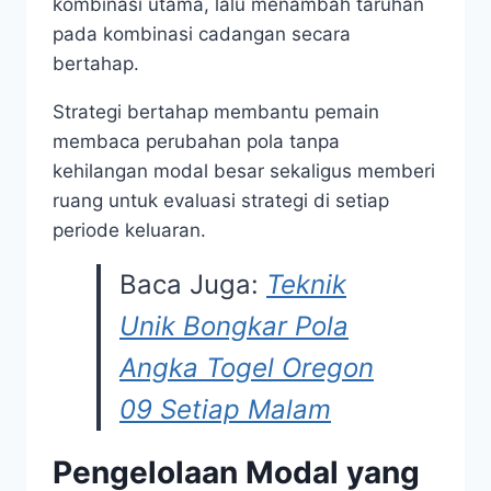
kombinasi utama, lalu menambah taruhan
pada kombinasi cadangan secara
bertahap.
Strategi bertahap membantu pemain
membaca perubahan pola tanpa
kehilangan modal besar sekaligus memberi
ruang untuk evaluasi strategi di setiap
periode keluaran.
Baca Juga:
Teknik
Unik Bongkar Pola
Angka Togel Oregon
09 Setiap Malam
Pengelolaan Modal yang