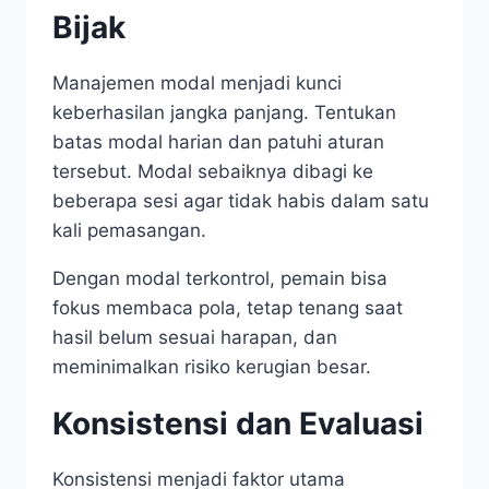
Bijak
Manajemen modal menjadi kunci
keberhasilan jangka panjang. Tentukan
batas modal harian dan patuhi aturan
tersebut. Modal sebaiknya dibagi ke
beberapa sesi agar tidak habis dalam satu
kali pemasangan.
Dengan modal terkontrol, pemain bisa
fokus membaca pola, tetap tenang saat
hasil belum sesuai harapan, dan
meminimalkan risiko kerugian besar.
Konsistensi dan Evaluasi
Konsistensi menjadi faktor utama