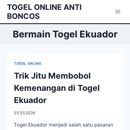
Skip
TOGEL ONLINE ANTI
to
BONCOS
content
Bermain Togel Ekuador
TOGEL ONLINE
Trik Jitu Membobol
Kemenangan di Togel
Ekuador
01/31/2026
Togel Ekuador menjadi salah satu pasaran