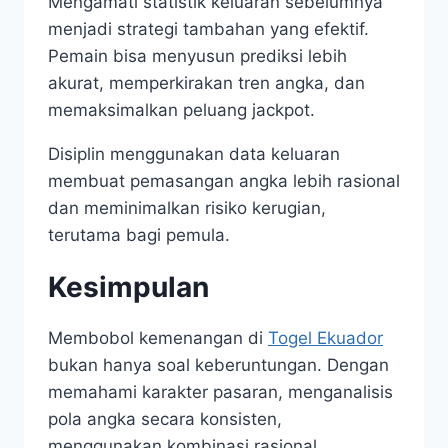
Mengamati statistik keluaran sebelumnya
menjadi strategi tambahan yang efektif.
Pemain bisa menyusun prediksi lebih
akurat, memperkirakan tren angka, dan
memaksimalkan peluang jackpot.
Disiplin menggunakan data keluaran
membuat pemasangan angka lebih rasional
dan meminimalkan risiko kerugian,
terutama bagi pemula.
Kesimpulan
Membobol kemenangan di
Togel Ekuador
bukan hanya soal keberuntungan. Dengan
memahami karakter pasaran, menganalisis
pola angka secara konsisten,
menggunakan kombinasi rasional,