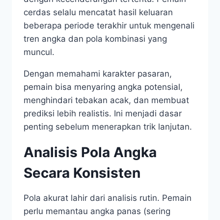
cerdas selalu mencatat hasil keluaran
beberapa periode terakhir untuk mengenali
tren angka dan pola kombinasi yang
muncul.
Dengan memahami karakter pasaran,
pemain bisa menyaring angka potensial,
menghindari tebakan acak, dan membuat
prediksi lebih realistis. Ini menjadi dasar
penting sebelum menerapkan trik lanjutan.
Analisis Pola Angka
Secara Konsisten
Pola akurat lahir dari analisis rutin. Pemain
perlu memantau angka panas (sering