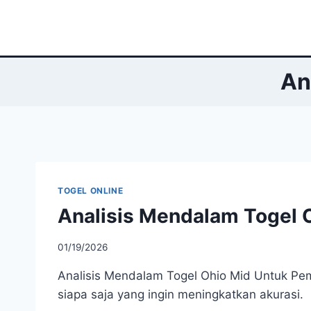
Skip
to
content
An
TOGEL ONLINE
Analisis Mendalam Togel O
01/19/2026
Analisis Mendalam Togel Ohio Mid Untuk Pem
siapa saja yang ingin meningkatkan akurasi.