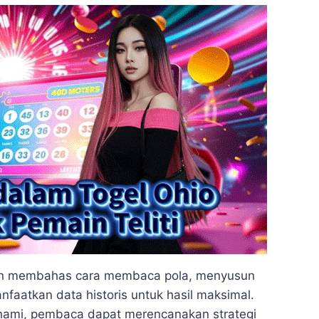
n membahas cara membaca pola, menyusun
faatkan data historis untuk hasil maksimal.
hami, pembaca dapat merencanakan strategi