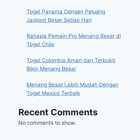
Togel Panama Dengan Peluang
Jackpot Besar Setiap Hari
Rahasia Pemain Pro Menang Besar di
Togel Chile
Togel Colombia Aman dan Terbukti
Bikin Menang Besar
Menang Besar Lebih Mudah Dengan
Togel Mexico Terbaik
Recent Comments
No comments to show.